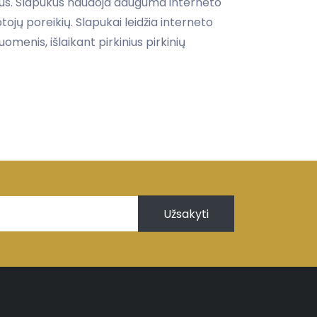
očius. Slapukus naudoja dauguma interneto
tojų poreikių. Slapukai leidžia interneto
menis, išlaikant pirkinius pirkinių
Užsakyti