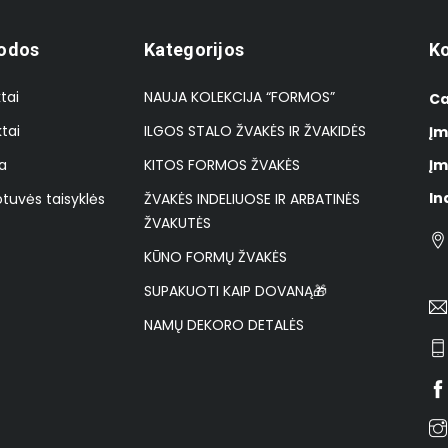
odos
Kategorijos
Ko
tai
NAUJA KOLEKCIJA “FORMOS”
Ca
tai
ILGOS STALO ŽVAKĖS IR ŽVAKIDĖS
Įm
a
KITOS FORMOS ŽVAKĖS
Įm
In
tuvės taisyklės
ŽVAKĖS INDELIUOSE IR ARBATINĖS
ŽVAKUTĖS
KŪNO FORMŲ ŽVAKĖS
SUPAKUOTI KAIP DOVANĄ🎁
NAMŲ DEKORO DETALĖS