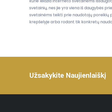
kurie leidžia interneto svetainėms išsaugo
svetainių, nes jie yra viena iš daugybės pri
svetainėms teikti prie naudotojų poreikių p
krepšelyje arba rodant tik konkretų naudot
Užsakykite Naujienlaiškį