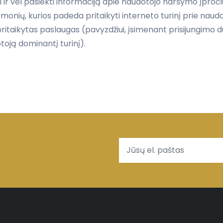
ti ir vėl pasiekti informaciją apie naudotojo naršymo įpr
emonių, kurios padeda pritaikyti interneto turinį prie naudo
ritaikytas paslaugas (pavyzdžiui, įsimenant prisijungimo duo
oją dominantį turinį).