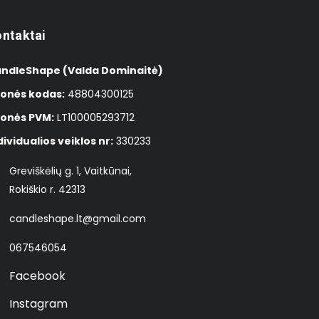
ntaktai
ndleShape (Valda Dominaitė)
onės kodas:
48804300125
onės PVM:
LT100005293712
dividualios veiklos nr:
330233
Greviškėlių g. 1, Vaitkūnai,
Rokiškio r. 42313
candleshape.lt@gmail.com
067546054
Facebook
Instagram