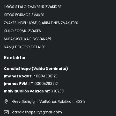
ILGOS STALO ŽVAKĖS IR ŽVAKIDĖS
KITOS FORMOS ŽVAKĖS
ŽVAKĖS INDELIUOSE IR ARBATINĖS ŽVAKUTĖS
KŪNO FORMŲ ŽVAKĖS
SUPAKUOTI KAIP DOVANĄ🎁
NAMŲ DEKORO DETALĖS
Kontaktai
CandleShape (Valda Dominaitė)
Įmonės kodas:
48804300125
Įmonės PVM:
LT100005293712
Individualios veiklos nr:
330233
Greviškėlių g. 1, Vaitkūnai, Rokiškio r. 42313
candleshape.lt@gmail.com