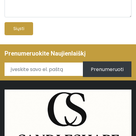
Siųsti
Prenumeruokite Naujienlaiškį
Prenumeruoti