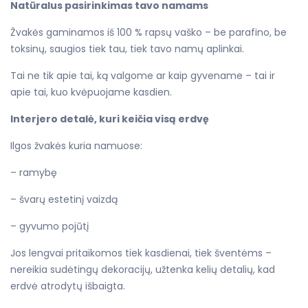
Natūralus pasirinkimas tavo namams
Žvakės gaminamos iš 100 % rapsų vaško – be parafino, be
toksinų, saugios tiek tau, tiek tavo namų aplinkai.
Tai ne tik apie tai, ką valgome ar kaip gyvename – tai ir
apie tai, kuo kvėpuojame kasdien.
Interjero detalė, kuri keičia visą erdvę
Ilgos žvakės kuria namuose:
– ramybę
– švarų estetinį vaizdą
– gyvumo pojūtį
Jos lengvai pritaikomos tiek kasdienai, tiek šventėms –
nereikia sudėtingų dekoracijų, užtenka kelių detalių, kad
erdvė atrodytų išbaigta.