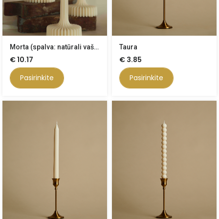
Morta (spalva: natūrali vaško)
Taura
€
10.17
€
3.85
Pasirinkite
Pasirinkite