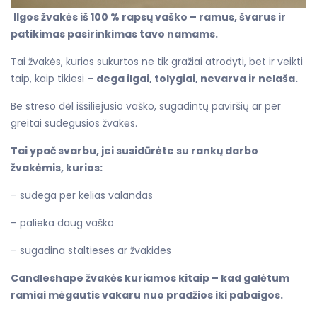
Ilgos žvakės iš 100 % rapsų vaško – ramus, švarus ir
patikimas pasirinkimas tavo namams.
Tai žvakės, kurios sukurtos ne tik gražiai atrodyti, bet ir veikti
taip, kaip tikiesi –
dega ilgai, tolygiai, nevarva ir nelaša.
Be streso dėl išsiliejusio vaško, sugadintų paviršių ar per
greitai sudegusios žvakės.
Tai ypač svarbu, jei susidūrėte su rankų darbo
žvakėmis, kurios:
– sudega per kelias valandas
– palieka daug vaško
– sugadina staltieses ar žvakides
Candleshape žvakės kuriamos kitaip – kad galėtum
ramiai mėgautis vakaru nuo pradžios iki pabaigos.