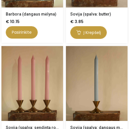
Barbora (dangaus mėlyna)
Sovija (spalva: butter)
€
10.15
€
3.85
Pasirinkite
Į Krepšelį
Sovija (spalva: sendinta rožė)
Sovija (spalva: dangaus mėlyna)