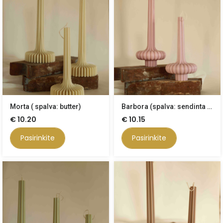
Morta ( spalva: butter)
Barbora (spalva: sendinta rožė)
€
10.20
€
10.15
Pasirinkite
Pasirinkite