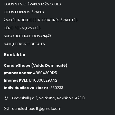
ILGOS STALO ŽVAKĖS IR ŽVAKIDĖS
KITOS FORMOS ŽVAKĖS
ŽVAKĖS INDELIUOSE IR ARBATINĖS ŽVAKUTĖS
KŪNO FORMŲ ŽVAKĖS
SUPAKUOTI KAIP DOVANĄ🎁
NAMŲ DEKORO DETALĖS
Kontaktai
CandleShape (Valda Dominaitė)
Įmonės kodas:
48804300125
Įmonės PVM:
LT100005293712
Individualios veiklos nr:
330233
Greviškėlių g. 1, Vaitkūnai, Rokiškio r. 42313
candleshape.lt@gmail.com