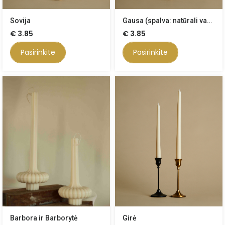
Sovija
Gausa (spalva: natūrali vaško)
€
3.85
€
3.85
Pasirinkite
Pasirinkite
Barbora ir Barborytė
Girė