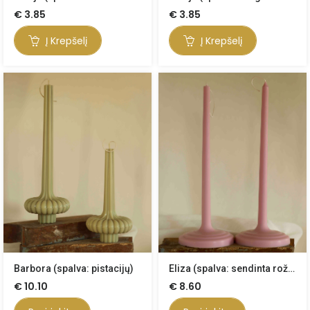
€
3.85
€
3.85
Į Krepšelį
Į Krepšelį
Barbora (spalva: pistacijų)
Eliza (spalva: sendinta rožė)
€
10.10
€
8.60