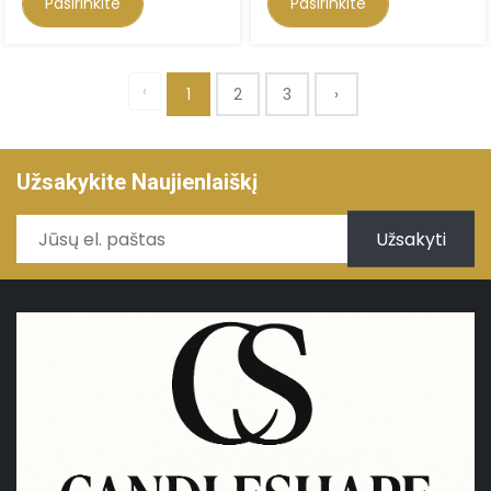
Pasirinkite
Pasirinkite
‹
1
2
3
›
Užsakykite Naujienlaiškį
Užsakyti