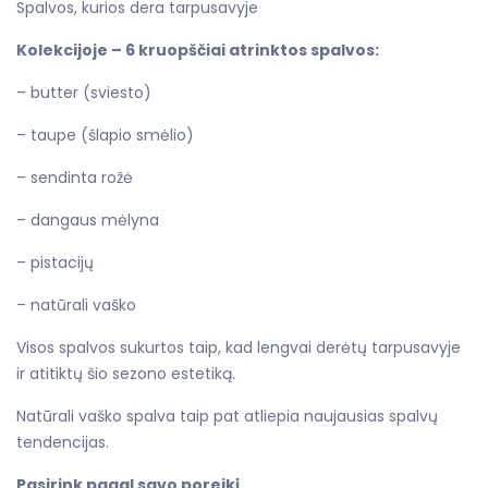
Spalvos, kurios dera tarpusavyje
Kolekcijoje – 6 kruopščiai atrinktos spalvos:
– butter (sviesto)
– taupe (šlapio smėlio)
– sendinta rožė
– dangaus mėlyna
– pistacijų
– natūrali vaško
Visos spalvos sukurtos taip, kad lengvai derėtų tarpusavyje
ir atitiktų šio sezono estetiką.
Natūrali vaško spalva taip pat atliepia naujausias spalvų
tendencijas.
Pasirink pagal savo poreikį