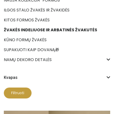
NAUJA KOLEKCIJA “FORMOS”
ILGOS STALO ŽVAKĖS IR ŽVAKIDĖS
KITOS FORMOS ŽVAKĖS
ŽVAKĖS INDELIUOSE IR ARBATINĖS ŽVAKUTĖS
KŪNO FORMŲ ŽVAKĖS
SUPAKUOTI KAIP DOVANĄ🎁
NAMŲ DEKORO DETALĖS
Kvapas
Filtruoti