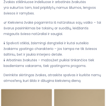
Žvakės stikliniuose indeliuose ir arbatinės žvakutės
yra sukurtos tam, kad pripildytų namus šilumos, lengvos
šviesos ir ramybės.
🌿 Kiekviena žvakė pagaminta iš natūralaus sojų vaško – tai
švarus pasirinkimas be toksinų ar suodžių, leidžiantis
mėgautis šviesa natūraliai ir saugiai.
🕯️ Spalvoti stiklai, žaismingi dangteliai ir kutai suteikia
žvakėms ypatingo charakterio – jos tampa ne tik šviesos
šaltiniu, bet ir jaukia interjero detale.
🕯️ Arbatinės žvakutės – mažos,bet puikiai tinkančios tiek
kasdieniams vakarams, tiek ypatingoms progoms.
Derinkite skirtingas žvakes, atraskite spalvas ir kurkite namų
atmosferą, kuri šildo ir džiugina kiekvieną dieną.