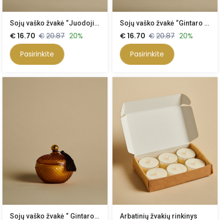
Sojų vaško žvakė “Juodoji klasika”, 500 ml
Sojų vaško žvakė “Gintaro klasika”, 500 ml
€
16.70
€
20.87
20%
€
16.70
€
20.87
20%
Pasirinkite
Pasirinkite
Sojų vaško žvakė “ Gintaro burbulas” 340 ml
Arbatinių žvakių rinkinys