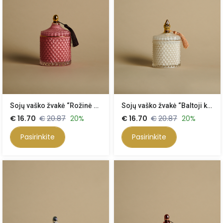
Sojų vaško žvakė “Rožinė Klasika”, 500 ml
Sojų vaško žvakė “Baltoji klasika” 500 ml
€
16.70
€
20.87
20%
€
16.70
€
20.87
20%
Pasirinkite
Pasirinkite