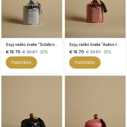
Sojų vaško žvakė “Sidabro Klasika”, 500 ml
Sojų vaško žvakė “Aukso rožės klasika” 500 ml
€
16.70
€
20.87
20%
€
16.70
€
20.87
20%
Pasirinkite
Pasirinkite