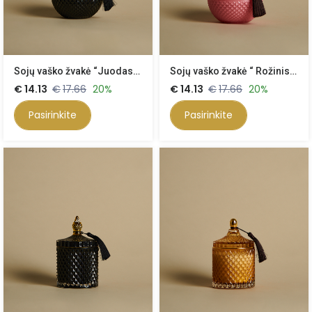
Sojų vaško žvakė “Juodasis burbulas”340 ml
Sojų vaško žvakė “ Rožinis burbulas” 340 ml
€
14.13
€
17.66
20%
€
14.13
€
17.66
20%
Pasirinkite
Pasirinkite