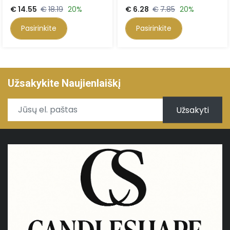
€
14.55
€
18.19
20%
€
6.28
€
7.85
20%
Pasirinkite
Pasirinkite
Užsakykite Naujienlaiškį
Užsakyti