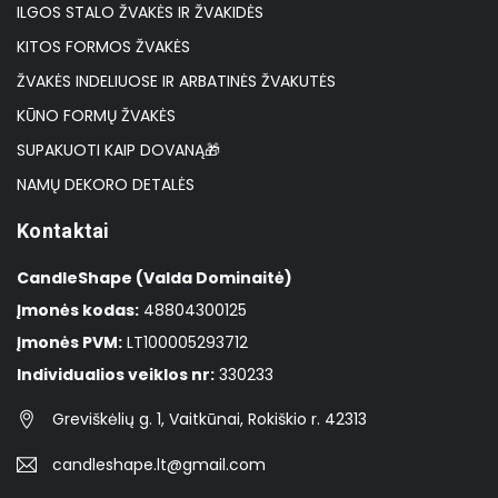
ILGOS STALO ŽVAKĖS IR ŽVAKIDĖS
KITOS FORMOS ŽVAKĖS
ŽVAKĖS INDELIUOSE IR ARBATINĖS ŽVAKUTĖS
KŪNO FORMŲ ŽVAKĖS
SUPAKUOTI KAIP DOVANĄ🎁
NAMŲ DEKORO DETALĖS
Kontaktai
CandleShape (Valda Dominaitė)
Įmonės kodas:
48804300125
Įmonės PVM:
LT100005293712
Individualios veiklos nr:
330233
Greviškėlių g. 1, Vaitkūnai, Rokiškio r. 42313
candleshape.lt@gmail.com