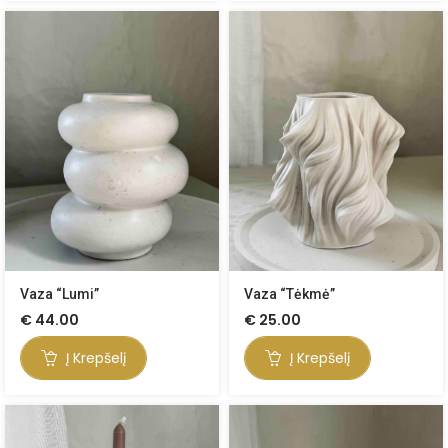
Vaza “Lumi”
Vaza “Tėkmė”
€
44.00
€
25.00
Į Krepšelį
Į Krepšelį