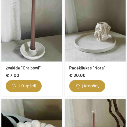
Žvakidė “Ora bowl”
Padėkliukas “Nora”
€
7.00
€
30.00
Į Krepšelį
Į Krepšelį