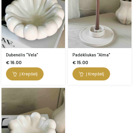
Dubenėlis “Vela”
Padėkliukas “Alma”
€
16.00
€
15.00
Į Krepšelį
Į Krepšelį