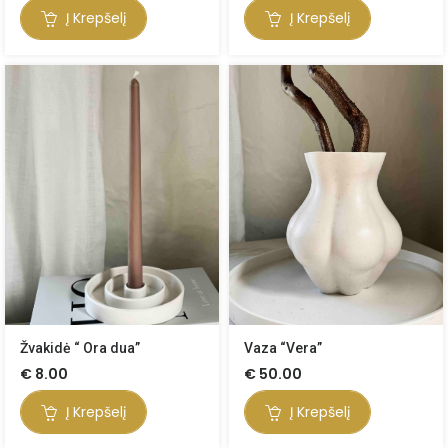
Į Krepšelį
Į Krepšelį
Žvakidė “ Ora dua”
Vaza “Vera”
€
8.00
€
50.00
Į Krepšelį
Į Krepšelį