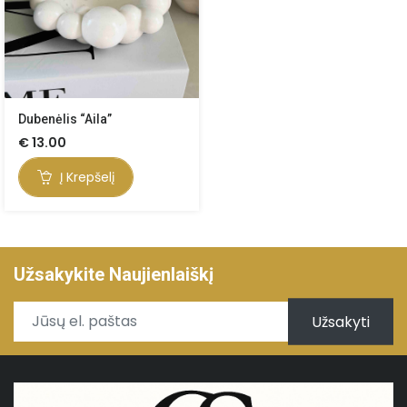
Dubenėlis “Aila”
€
13.00
Į Krepšelį
Užsakykite Naujienlaiškį
Užsakyti