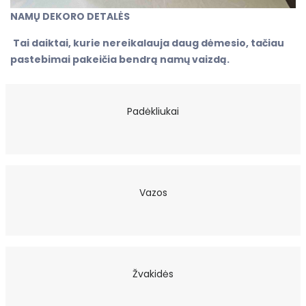
NAMŲ DEKORO DETALĖS
Tai daiktai, kurie nereikalauja daug dėmesio, tačiau
pastebimai pakeičia bendrą namų vaizdą.
Padėkliukai
Vazos
Žvakidės