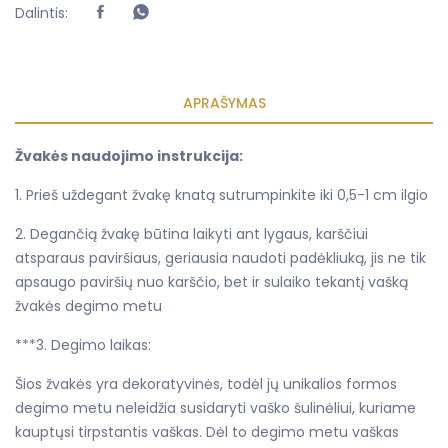
Dalintis:
APRAŠYMAS
Žvakės naudojimo instrukcija:
1. Prieš uždegant žvakę knatą sutrumpinkite iki 0,5-1 cm ilgio
2. Degančią žvakę būtina laikyti ant lygaus, karščiui
atsparaus paviršiaus, geriausia naudoti padėkliuką, jis ne tik
apsaugo paviršių nuo karščio, bet ir sulaiko tekantį vašką
žvakės degimo metu
***3. Degimo laikas:
Šios žvakės yra dekoratyvinės, todėl jų unikalios formos
degimo metu neleidžia susidaryti vaško šulinėliui, kuriame
kauptųsi tirpstantis vaškas. Dėl to degimo metu vaškas