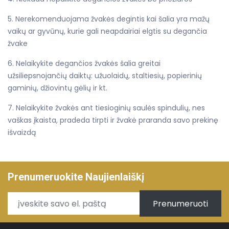
5. Nerekomenduojama žvakės degintis kai šalia yra mažų
vaikų ar gyvūnų, kurie gali neapdairiai elgtis su degančia
žvake
6. Nelaikykite degančios žvakės šalia greitai
užsiliepsnojančių daiktų: užuolaidų, staltiesių, popierinių
gaminių, džiovintų gėlių ir kt.
7. Nelaikykite žvakės ant tiesioginių saulės spindulių, nes
vaškas įkaista, pradeda tirpti ir žvakė praranda savo prekinę
išvaizdą
Prenumeruokite Naujienlaiškį
Prenumeruoti