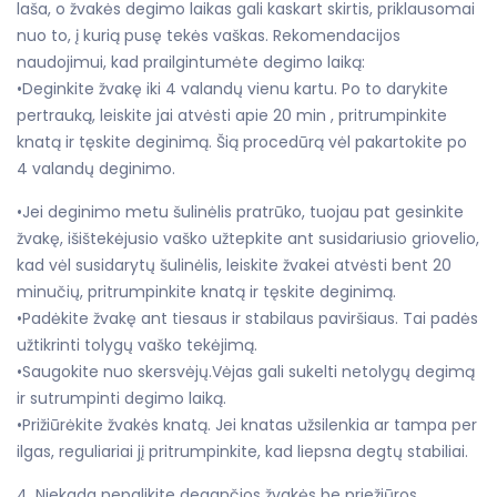
laša, o žvakės degimo laikas gali kaskart skirtis, priklausomai
nuo to, į kurią pusę tekės vaškas. Rekomendacijos
naudojimui, kad prailgintumėte degimo laiką:
•Deginkite žvakę iki 4 valandų vienu kartu. Po to darykite
pertrauką, leiskite jai atvėsti apie 20 min , pritrumpinkite
knatą ir tęskite deginimą. Šią procedūrą vėl pakartokite po
4 valandų deginimo.
•Jei deginimo metu šulinėlis pratrūko, tuojau pat gesinkite
žvakę, išištekėjusio vaško užtepkite ant susidariusio griovelio,
kad vėl susidarytų šulinėlis, leiskite žvakei atvėsti bent 20
minučių, pritrumpinkite knatą ir tęskite deginimą.
•Padėkite žvakę ant tiesaus ir stabilaus paviršiaus. Tai padės
užtikrinti tolygų vaško tekėjimą.
•Saugokite nuo skersvėjų.Vėjas gali sukelti netolygų degimą
ir sutrumpinti degimo laiką.
•Prižiūrėkite žvakės knatą. Jei knatas užsilenkia ar tampa per
ilgas, reguliariai jį pritrumpinkite, kad liepsna degtų stabiliai.
4. Niekada nepalikite degančios žvakės be priežiūros