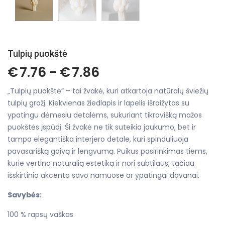
Tulpių puokštė
€
7.76 -
€
7.86
„Tulpių puokštė“ – tai žvakė, kuri atkartoja natūralų šviežių
tulpių grožį. Kiekvienas žiedlapis ir lapelis išraižytas su
ypatingu dėmesiu detalėms, sukuriant tikrovišką mažos
puokštės įspūdį. Ši žvakė ne tik suteikia jaukumo, bet ir
tampa elegantiška interjero detale, kuri spinduliuoja
pavasarišką gaivą ir lengvumą. Puikus pasirinkimas tiems,
kurie vertina natūralią estetiką ir nori subtilaus, tačiau
išskirtinio akcento savo namuose ar ypatingai dovanai.
Savybės:
100 % rapsų vaškas